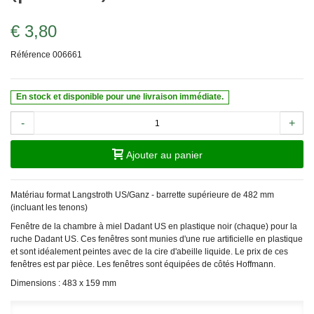
€ 3,80
Référence
006661
En stock et disponible pour une livraison immédiate.
-
+
Ajouter au panier
Matériau format Langstroth US/Ganz - barrette supérieure de 482 mm
(incluant les tenons)
Fenêtre de la chambre à miel Dadant US en plastique noir (chaque) pour la
ruche Dadant US. Ces fenêtres sont munies d'une rue artificielle en plastique
et sont idéalement peintes avec de la cire d'abeille liquide. Le prix de ces
fenêtres est par pièce. Les fenêtres sont équipées de côtés Hoffmann.
Dimensions : 483 x 159 mm