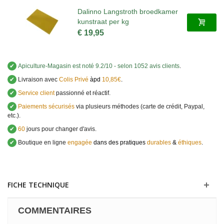
Dalinno Langstroth broedkamer
kunstraat per kg
€ 19,95
✔
Apiculture-Magasin
est noté
9.2
/
10
- selon 1052 avis clients
.
✔
Livraison avec
Colis Privé
àpd
10,85€
.
✔
Service client
passionné et réactif.
✔
Paiements sécurisés
via plusieurs méthodes (carte de crédit, Paypal,
etc.).
✔
60
jours pour changer d'avis.
✔
Boutique en ligne
engagée
dans des pratiques
durables
&
éthiques
.
FICHE TECHNIQUE
COMMENTAIRES