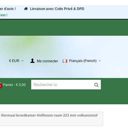
r d'avis !
Livraison avec Colis Privé & DPD
ion !
€ EUR
Français (French)
Me connecter
Panier
-
€ 0,00
0
s Normaal broedkamer Hoffmann raam 223 mm volkunststof