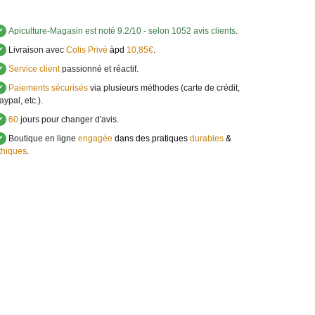
✔
Apiculture-Magasin
est noté
9.2
/
10
- selon 1052 avis clients
.
✔
Livraison avec
Colis Privé
àpd
10,85€
.
✔
Service client
passionné et réactif.
✔
Paiements sécurisés
via plusieurs méthodes (carte de crédit,
aypal, etc.).
✔
60
jours pour changer d'avis.
✔
Boutique en ligne
engagée
dans des pratiques
durables
&
thiques
.