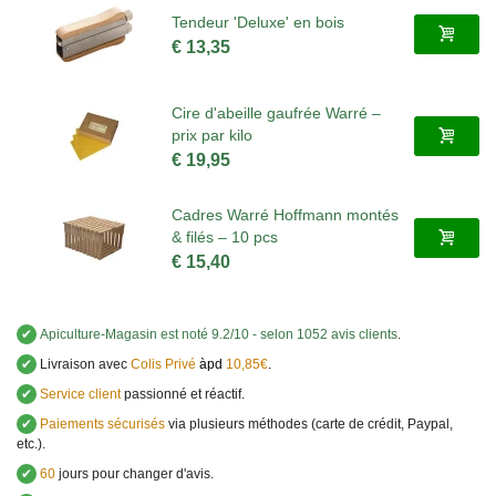
Tendeur 'Deluxe' en bois
€ 13,35
Cire d'abeille gaufrée Warré –
prix par kilo
€ 19,95
Cadres Warré Hoffmann montés
& filés – 10 pcs
€ 15,40
✔
Apiculture-Magasin
est noté
9.2
/
10
- selon 1052 avis clients
.
✔
Livraison avec
Colis Privé
àpd
10,85€
.
✔
Service client
passionné et réactif.
✔
Paiements sécurisés
via plusieurs méthodes (carte de crédit, Paypal,
etc.).
✔
60
jours pour changer d'avis.