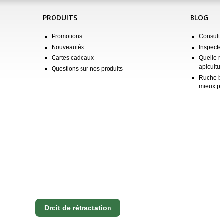
PRODUITS
BLOG
Promotions
Consulte
Nouveautés
Inspect
Cartes cadeaux
Quelle 
apicultu
Questions sur nos produits
Ruche b
mieux p
Droit de rétractation