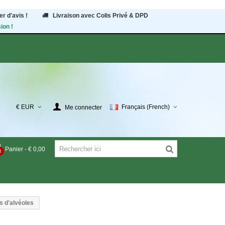
r d'avis !
Livraison avec Colis Privé & DPD
ion !
€ EUR
Français (French)
Me connecter
Panier
-
€ 0,00
0
s d'alvéoles