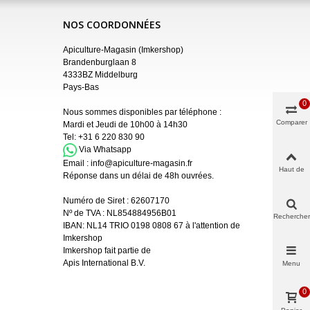
NOS COORDONNÉES
Apiculture-Magasin (Imkershop)
Brandenburglaan 8
4333BZ Middelburg
Pays-Bas
0
Nous sommes disponibles par téléphone :
Comparer
Mardi et Jeudi de 10h00 à 14h30
Tel:
+31 6 220 830 90
Via Whatsapp
Email :
info@apiculture-magasin.fr
Haut de
Réponse dans un délai de 48h ouvrées.
page
Numéro de Siret :
62607170
Nº de TVA : NL854884956B01
Rechercher
IBAN:
NL14 TRIO 0198 0808 67 à l'attention de
Imkershop
Imkershop fait partie de
Apis International B.V.
Menu
0