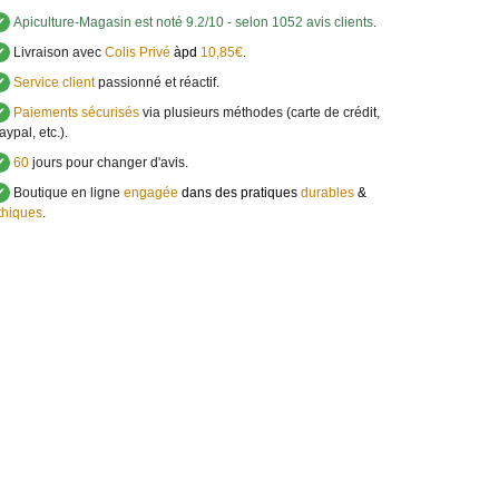
✔
Apiculture-Magasin
est noté
9.2
/
10
- selon 1052 avis clients
.
✔
Livraison avec
Colis Privé
àpd
10,85€
.
✔
Service client
passionné et réactif.
✔
Paiements sécurisés
via plusieurs méthodes (carte de crédit,
aypal, etc.).
✔
60
jours pour changer d'avis.
✔
Boutique en ligne
engagée
dans des pratiques
durables
&
thiques
.