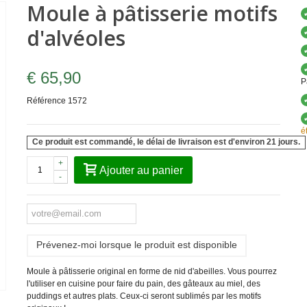
Moule à pâtisserie motifs
d'alvéoles
€ 65,90
P
Référence
1572
é
Ce produit est commandé, le délai de livraison est d'environ 21 jours.
+
Ajouter au panier
-
Prévenez-moi lorsque le produit est disponible
Moule à pâtisserie original en forme de nid d'abeilles. Vous pourrez
l'utiliser en cuisine pour faire du pain, des gâteaux au miel, des
puddings et autres plats. Ceux-ci seront sublimés par les motifs