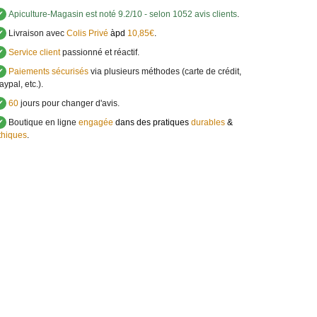
✔
Apiculture-Magasin
est noté
9.2
/
10
- selon 1052 avis clients
.
✔
Livraison avec
Colis Privé
àpd
10,85€
.
✔
Service client
passionné et réactif.
✔
Paiements sécurisés
via plusieurs méthodes (carte de crédit,
aypal, etc.).
✔
60
jours pour changer d'avis.
✔
Boutique en ligne
engagée
dans des pratiques
durables
&
thiques
.