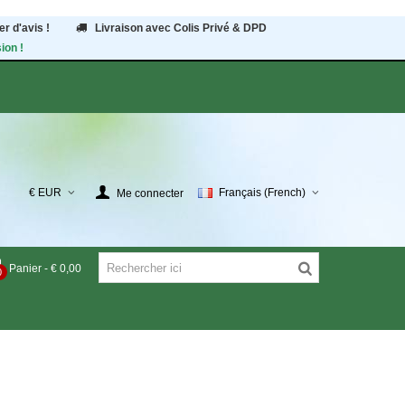
r d'avis !
Livraison avec Colis Privé & DPD
ion !
€ EUR
Français (French)
Me connecter
Panier
-
€ 0,00
0