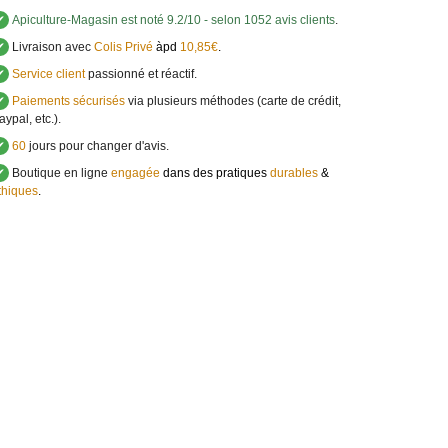
✔
Apiculture-Magasin
est noté
9.2
/
10
- selon 1052 avis clients
.
✔
Livraison avec
Colis Privé
àpd
10,85€
.
✔
Service client
passionné et réactif.
✔
Paiements sécurisés
via plusieurs méthodes (carte de crédit,
aypal, etc.).
✔
60
jours pour changer d'avis.
✔
Boutique en ligne
engagée
dans des pratiques
durables
&
thiques
.