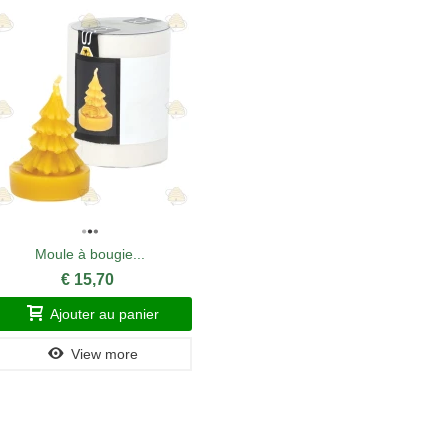
Moule à bougie...
G
€ 15,70
Ajouter au panier
A
View more