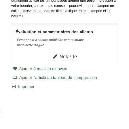
également utiliser les tampons pour donner une belle impression à
votre beurrier, par exemple (conseil : pour éviter que le tampon ne
colle, placez un morceau de film plastique entre le tampon et le
beurre).
Évaluation et commentaires des clients
Personne n'a encore publié de commentaire
dans cette langue
Notez-le
Ajouter à ma liste d'envies
Ajouter l'article au tableau de comparaison
Imprimer
 :