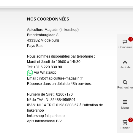
NOS COORDONNÉES
Apiculture-Magasin (Imkershop)
Brandenburglaan 8
0
4333BZ Middelburg
Pays-Bas
Comparer
Nous sommes disponibles par téléphone :
Mardi et Jeudi de 10h00 à 14h30
Tel:
+31 6 220 830 90
Haut de
page
Via Whatsapp
Email :
info@apiculture-magasin.fr
Réponse dans un délai de 48h ouvrées.
Rechercher
Numéro de Siret :
62607170
Nº de TVA : NL854884956B01
IBAN:
NL14 TRIO 0198 0808 67 à l'attention de
Menu
Imkershop
Imkershop fait partie de
0
Apis International B.V.
Panier