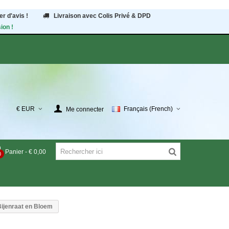
r d'avis !
Livraison avec Colis Privé & DPD
ion !
€ EUR
Français (French)
Me connecter
Panier
-
€ 0,00
0
Bijenraat en Bloem