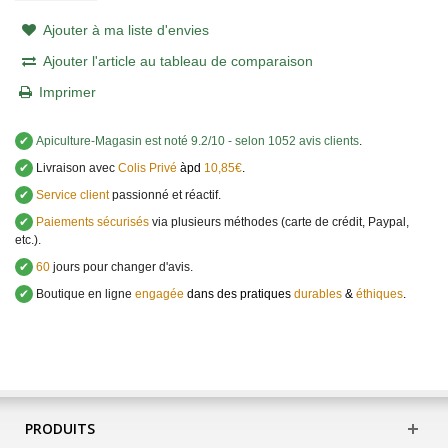
Ajouter à ma liste d'envies
Ajouter l'article au tableau de comparaison
Imprimer
✔
Apiculture-Magasin
est noté
9.2
/
10
- selon 1052 avis clients
.
✔
Livraison avec
Colis Privé
àpd
10,85€
.
✔
Service client
passionné et réactif.
✔
Paiements sécurisés
via plusieurs méthodes (carte de crédit, Paypal,
etc.).
✔
60
jours pour changer d'avis.
✔
Boutique en ligne
engagée
dans des pratiques
durables
&
éthiques
.
PRODUITS