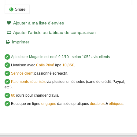
Share
Ajouter à ma liste d'envies
Ajouter l'article au tableau de comparaison
Imprimer
✔
Apiculture-Magasin
est noté
9.2
/
10
- selon 1052 avis clients
.
✔
Livraison avec
Colis Privé
àpd
10,85€
.
✔
Service client
passionné et réactif.
✔
Paiements sécurisés
via plusieurs méthodes (carte de crédit, Paypal,
etc.).
✔
60
jours pour changer d'avis.
✔
Boutique en ligne
engagée
dans des pratiques
durables
&
éthiques
.