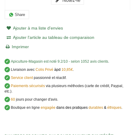
Notez-le
Share
Ajouter à ma liste d'envies
Ajouter l'article au tableau de comparaison
Imprimer
✔
Apiculture-Magasin
est noté
9.2
/
10
- selon 1052 avis clients
.
✔
Livraison avec
Colis Privé
àpd
10,85€
.
✔
Service client
passionné et réactif.
✔
Paiements sécurisés
via plusieurs méthodes (carte de crédit, Paypal,
etc.).
✔
60
jours pour changer d'avis.
✔
Boutique en ligne
engagée
dans des pratiques
durables
&
éthiques
.