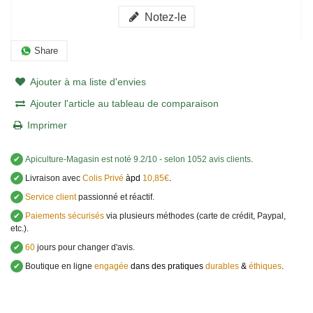
Notez-le
Share
Ajouter à ma liste d'envies
Ajouter l'article au tableau de comparaison
Imprimer
✔
Apiculture-Magasin
est noté
9.2
/
10
- selon 1052 avis clients
.
✔
Livraison avec
Colis Privé
àpd
10,85€
.
✔
Service client
passionné et réactif.
✔
Paiements sécurisés
via plusieurs méthodes (carte de crédit, Paypal,
etc.).
✔
60
jours pour changer d'avis.
✔
Boutique en ligne
engagée
dans des pratiques
durables
&
éthiques
.