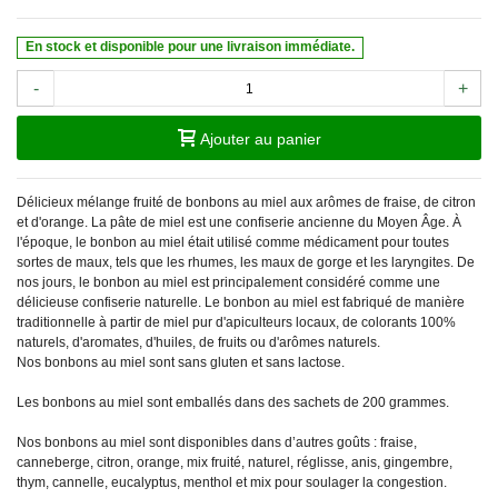
En stock et disponible pour une livraison immédiate.
-
+
Ajouter au panier
Délicieux mélange fruité de bonbons au miel aux arômes de fraise, de citron
et d'orange. La pâte de miel est une confiserie ancienne du Moyen Âge. À
l'époque, le bonbon au miel était utilisé comme médicament pour toutes
sortes de maux, tels que les rhumes, les maux de gorge et les laryngites. De
nos jours, le bonbon au miel est principalement considéré comme une
délicieuse confiserie naturelle. Le bonbon au miel est fabriqué de manière
traditionnelle à partir de miel pur d'apiculteurs locaux, de colorants 100%
naturels, d'aromates, d'huiles, de fruits ou d'arômes naturels.
Nos bonbons au miel sont sans gluten et sans lactose.
Les bonbons au miel sont emballés dans des sachets de 200 grammes.
Nos bonbons au miel sont disponibles dans d’autres goûts : fraise,
canneberge, citron, orange, mix fruité, naturel, réglisse, anis, gingembre,
thym, cannelle, eucalyptus, menthol et mix pour soulager la congestion.