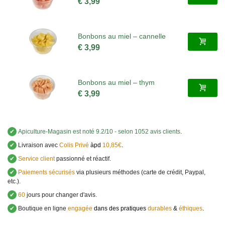
€ 3,99
Bonbons au miel – cannelle
€ 3,99
Bonbons au miel – thym
€ 3,99
✔
Apiculture-Magasin
est noté
9.2
/
10
- selon 1052 avis clients
.
✔
Livraison avec
Colis Privé
àpd
10,85€
.
✔
Service client
passionné et réactif.
✔
Paiements sécurisés
via plusieurs méthodes (carte de crédit, Paypal,
etc.).
✔
60
jours pour changer d'avis.
✔
Boutique en ligne
engagée
dans des pratiques
durables
&
éthiques
.