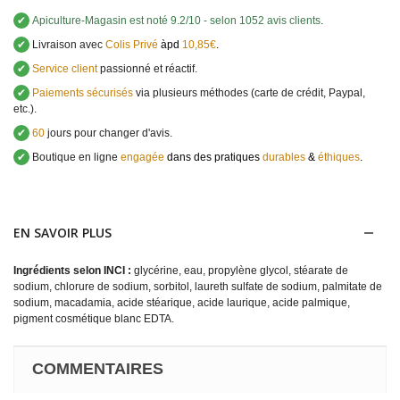
✔
Apiculture-Magasin
est noté
9.2
/
10
- selon 1052 avis clients
.
✔
Livraison avec
Colis Privé
àpd
10,85€
.
✔
Service client
passionné et réactif.
✔
Paiements sécurisés
via plusieurs méthodes (carte de crédit, Paypal,
etc.).
✔
60
jours pour changer d'avis.
✔
Boutique en ligne
engagée
dans des pratiques
durables
&
éthiques
.
EN SAVOIR PLUS
Ingrédients selon INCI :
glycérine, eau, propylène glycol, stéarate de
sodium, chlorure de sodium, sorbitol, laureth sulfate de sodium, palmitate de
sodium, macadamia, acide stéarique, acide laurique, acide palmique,
pigment cosmétique blanc EDTA.
COMMENTAIRES