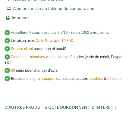
Ajouter l'article au tableau de comparaison
Imprimer
✔
Apiculture-Magasin
est noté
9.2
/
10
- selon 1052 avis clients
.
✔
Livraison avec
Colis Privé
àpd
10,85€
.
✔
Service client
passionné et réactif.
✔
Paiements sécurisés
via plusieurs méthodes (carte de crédit, Paypal,
etc.).
✔
60
jours pour changer d'avis.
✔
Boutique en ligne
engagée
dans des pratiques
durables
&
éthiques
.
D’AUTRES PRODUITS QUI BOURDONNENT D’INTÉRÊT :