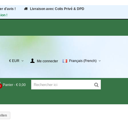
r d'avis !
Livraison avec Colis Privé & DPD
ion !
€ EUR
Français (French)
Me connecter
Panier
-
€ 0,00
0
ellen