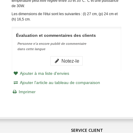
température peut être réglée entre 33 et 35°C.
°C et une puissance
de 30W.
Les dimensions de l'étui sont les suivantes : (l) 27 cm, (p) 24 cm et
(h) 16,5 cm.
Évaluation et commentaires des clients
Personne n'a encore publié de commentaire
dans cette langue
Notez-le
Ajouter à ma liste d'envies
Ajouter l'article au tableau de comparaison
Imprimer
SERVICE CLIENT