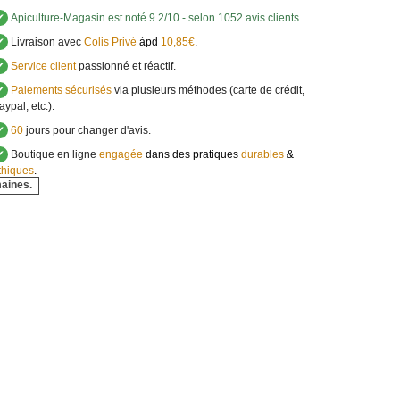
✔
Apiculture-Magasin
est noté
9.2
/
10
- selon 1052 avis clients
.
✔
Livraison avec
Colis Privé
àpd
10,85€
.
✔
Service client
passionné et réactif.
✔
Paiements sécurisés
via plusieurs méthodes (carte de crédit,
aypal, etc.).
✔
60
jours pour changer d'avis.
✔
Boutique en ligne
engagée
dans des pratiques
durables
&
thiques
.
maines.