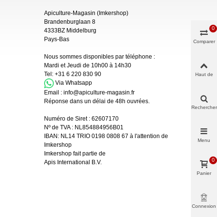
Apiculture-Magasin (Imkershop)
Brandenburglaan 8
0
4333BZ Middelburg
Pays-Bas
Comparer
Nous sommes disponibles par téléphone :
Mardi et Jeudi de 10h00 à 14h30
Tel:
+31 6 220 830 90
Haut de
page
Via Whatsapp
Email :
info@apiculture-magasin.fr
Réponse dans un délai de 48h ouvrées.
Rechercher
Numéro de Siret :
62607170
Nº de TVA : NL854884956B01
IBAN:
NL14 TRIO 0198 0808 67 à l'attention de
Menu
Imkershop
Imkershop fait partie de
0
Apis International B.V.
Panier
Connexion