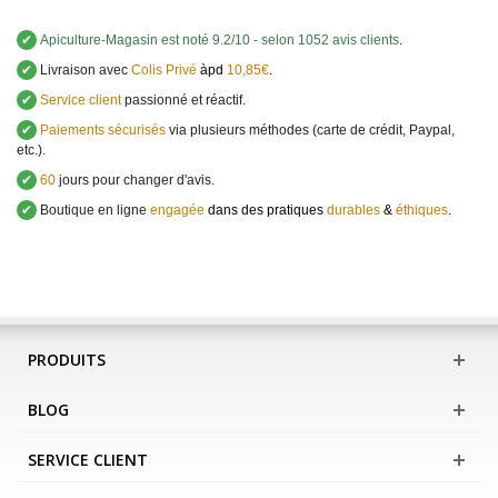
✔
Apiculture-Magasin
est noté
9.2
/
10
- selon 1052 avis clients
.
✔
Livraison avec
Colis Privé
àpd
10,85€
.
✔
Service client
passionné et réactif.
✔
Paiements sécurisés
via plusieurs méthodes (carte de crédit, Paypal,
etc.).
✔
60
jours pour changer d'avis.
✔
Boutique en ligne
engagée
dans des pratiques
durables
&
éthiques
.
PRODUITS
BLOG
SERVICE CLIENT