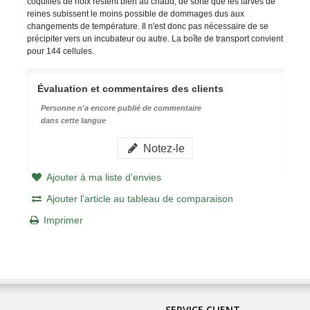
coquilles de noix restent bien au chaud, de sorte que les larves de
reines subissent le moins possible de dommages dus aux
changements de température. Il n'est donc pas nécessaire de se
précipiter vers un incubateur ou autre. La boîte de transport convient
pour 144 cellules.
Évaluation et commentaires des clients
Personne n'a encore publié de commentaire
dans cette langue
Notez-le
Ajouter à ma liste d'envies
Ajouter l'article au tableau de comparaison
Imprimer
SERVICE CLIENT