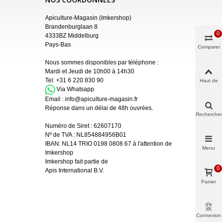
Apiculture-Magasin (Imkershop)
Brandenburglaan 8
0
4333BZ Middelburg
Pays-Bas
Comparer
Nous sommes disponibles par téléphone :
Mardi et Jeudi de 10h00 à 14h30
Tel:
+31 6 220 830 90
Haut de
page
Via Whatsapp
Email :
info@apiculture-magasin.fr
Réponse dans un délai de 48h ouvrées.
Rechercher
Numéro de Siret :
62607170
Nº de TVA : NL854884956B01
IBAN:
NL14 TRIO 0198 0808 67 à l'attention de
Menu
Imkershop
Imkershop fait partie de
0
Apis International B.V.
Panier
Connexion