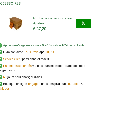
CCESSOIRES
Ruchette de fécondation
Apidea
€ 37,20
✔
Apiculture-Magasin
est noté
9.2
/
10
- selon 1052 avis clients
.
✔
Livraison avec
Colis Privé
àpd
10,85€
.
✔
Service client
passionné et réactif.
✔
Paiements sécurisés
via plusieurs méthodes (carte de crédit,
aypal, etc.).
✔
60
jours pour changer d'avis.
✔
Boutique en ligne
engagée
dans des pratiques
durables
&
thiques
.