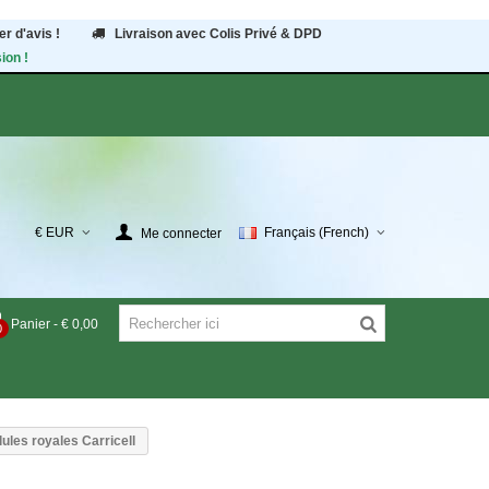
r d'avis !
Livraison avec Colis Privé & DPD
ion !
€ EUR
Français (French)
Me connecter
Panier
-
€ 0,00
0
lules royales Carricell