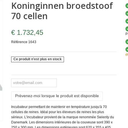
Koninginnen broedstoof
70 cellen
€ 1.732,45
P
Référence
1643
é
Ce produit n'est plus en stock
Prévenez-moi lorsque le produit est disponible
Incubateur permettant de maintenir en température jusqu'à 70
cellules de reines. Idéal pour les éleveurs de reines les plus
sérieux. L'incubateur provient de la marque renommée Swienty du
Danemark. Les dimensions intérieures de la couveuse sont 390 x
250 x 300 mm. Les dimensions extérieures sont 620 x 355 x 405