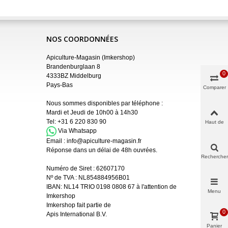
NOS COORDONNÉES
Apiculture-Magasin (Imkershop)
Brandenburglaan 8
0
4333BZ Middelburg
Pays-Bas
Comparer
Nous sommes disponibles par téléphone :
Mardi et Jeudi de 10h00 à 14h30
Tel:
+31 6 220 830 90
Haut de
page
Via Whatsapp
Email :
info@apiculture-magasin.fr
Réponse dans un délai de 48h ouvrées.
Rechercher
Numéro de Siret :
62607170
Nº de TVA : NL854884956B01
IBAN:
NL14 TRIO 0198 0808 67 à l'attention de
Menu
Imkershop
Imkershop fait partie de
0
Apis International B.V.
Panier