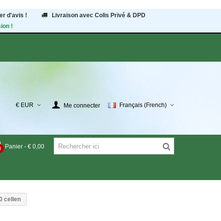
r d'avis !
Livraison avec Colis Privé & DPD
ion !
€ EUR
Français (French)
Me connecter
Panier
-
€ 0,00
0
0 cellen