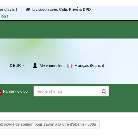
r d'avis !
Livraison avec Colis Privé & DPD
ion !
€ EUR
Français (French)
Me connecter
Panier
-
€ 0,00
0
oxyde de sodium pour savon à la cire d'abeille - 500g