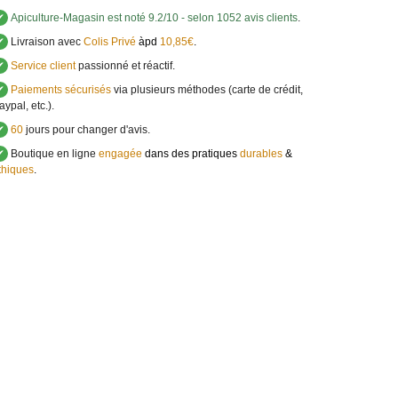
✔
Apiculture-Magasin
est noté
9.2
/
10
- selon 1052 avis clients
.
✔
Livraison avec
Colis Privé
àpd
10,85€
.
✔
Service client
passionné et réactif.
✔
Paiements sécurisés
via plusieurs méthodes (carte de crédit,
aypal, etc.).
✔
60
jours pour changer d'avis.
✔
Boutique en ligne
engagée
dans des pratiques
durables
&
thiques
.