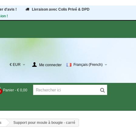
r d'avis !
Livraison avec Colis Privé & DPD
ion !
€ EUR
Français (French)
Me connecter
Panier
-
€ 0,00
0
s
Support pour moule à bougie - carré