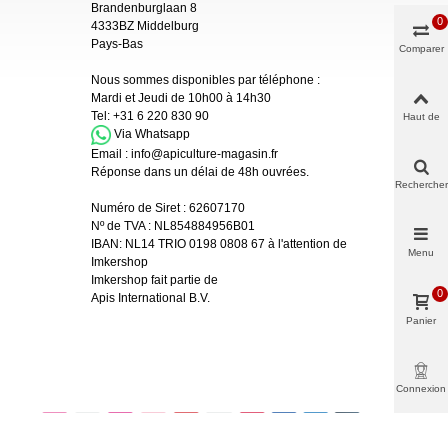
Brandenburglaan 8
0
4333BZ Middelburg
Pays-Bas
Comparer
Nous sommes disponibles par téléphone :
Mardi et Jeudi de 10h00 à 14h30
Tel:
+31 6 220 830 90
Haut de
page
Via Whatsapp
Email :
info@apiculture-magasin.fr
Réponse dans un délai de 48h ouvrées.
Rechercher
Numéro de Siret :
62607170
Nº de TVA : NL854884956B01
IBAN:
NL14 TRIO 0198 0808 67 à l'attention de
Menu
Imkershop
Imkershop fait partie de
0
Apis International B.V.
Panier
Connexion