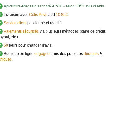
✔
Apiculture-Magasin
est noté
9.2
/
10
- selon 1052 avis clients
.
✔
Livraison avec
Colis Privé
àpd
10,85€
.
✔
Service client
passionné et réactif.
✔
Paiements sécurisés
via plusieurs méthodes (carte de crédit,
aypal, etc.).
✔
60
jours pour changer d'avis.
✔
Boutique en ligne
engagée
dans des pratiques
durables
&
thiques
.