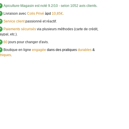
✔
Apiculture-Magasin
est noté
9.2
/
10
- selon 1052 avis clients
.
✔
Livraison avec
Colis Privé
àpd
10,85€
.
✔
Service client
passionné et réactif.
✔
Paiements sécurisés
via plusieurs méthodes (carte de crédit,
aypal, etc.).
✔
60
jours pour changer d'avis.
✔
Boutique en ligne
engagée
dans des pratiques
durables
&
thiques
.