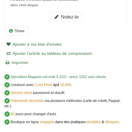
dans cette langue
Notez-le
Share
Ajouter à ma liste d'envies
Ajouter l'article au tableau de comparaison
Imprimer
✔
Apiculture-Magasin
est noté
9.2
/
10
- selon 1052 avis clients
.
✔
Livraison avec
Colis Privé
àpd
10,85€
.
✔
Service client
passionné et réactif.
✔
Paiements sécurisés
via plusieurs méthodes (carte de crédit, Paypal,
etc.).
✔
60
jours pour changer d'avis.
✔
Boutique en ligne
engagée
dans des pratiques
durables
&
éthiques
.