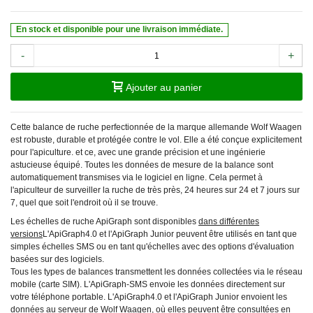
En stock et disponible pour une livraison immédiate.
-
+
Ajouter au panier
Cette balance de ruche perfectionnée de la marque allemande Wolf Waagen
est robuste, durable et protégée contre le vol. Elle a été conçue explicitement
pour l'apiculture.
et ce, avec une grande précision et une ingénierie
astucieuse
équipé.
Toutes les données de mesure de la balance sont
automatiquement transmises via le logiciel en ligne.
Cela permet à
l'apiculteur de surveiller la ruche de très près, 24 heures sur 24 et 7 jours sur
7, quel que soit l'endroit où il se trouve.
Les échelles de ruche ApiGraph sont disponibles
dans différentes
versions
L'ApiGraph4.0 et l'ApiGraph Junior peuvent être utilisés en tant que
simples échelles SMS ou en tant qu'échelles avec des options d'évaluation
basées sur des logiciels.
Tous les types de balances transmettent les données collectées via le réseau
mobile (carte SIM). L'ApiGraph-SMS envoie les données directement sur
votre téléphone portable. L'ApiGraph4.0 et l'ApiGraph Junior envoient les
données au serveur de Wolf Waagen, où elles peuvent être consultées en