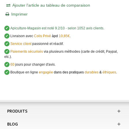
Ajouter l'article au tableau de comparaison
Imprimer
✔
Apiculture-Magasin
est noté
9.2
/
10
- selon 1052 avis clients
.
✔
Livraison avec
Colis Privé
àpd
10,85€
.
✔
Service client
passionné et réactif.
✔
Paiements sécurisés
via plusieurs méthodes (carte de crédit, Paypal,
etc.).
✔
60
jours pour changer d'avis.
✔
Boutique en ligne
engagée
dans des pratiques
durables
&
éthiques
.
PRODUITS
BLOG