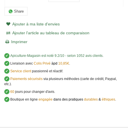
Share
Ajouter à ma liste d'envies
Ajouter l'article au tableau de comparaison
Imprimer
✔
Apiculture-Magasin
est noté
9.2
/
10
- selon 1052 avis clients
.
✔
Livraison avec
Colis Privé
àpd
10,85€
.
✔
Service client
passionné et réactif.
✔
Paiements sécurisés
via plusieurs méthodes (carte de crédit, Paypal,
etc.).
✔
60
jours pour changer d'avis.
✔
Boutique en ligne
engagée
dans des pratiques
durables
&
éthiques
.