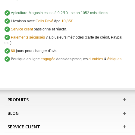
✔
Apiculture-Magasin
est noté
9.2
/
10
- selon 1052 avis clients
.
✔
Livraison avec
Colis Privé
àpd
10,85€
.
✔
Service client
passionné et réactif.
✔
Paiements sécurisés
via plusieurs méthodes (carte de crédit, Paypal,
etc.).
✔
60
jours pour changer d'avis.
✔
Boutique en ligne
engagée
dans des pratiques
durables
&
éthiques
.
PRODUITS
BLOG
SERVICE CLIENT