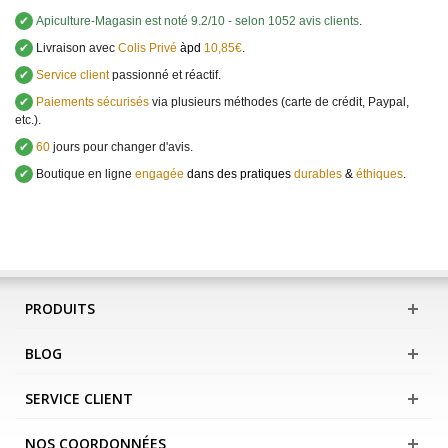
✔
Apiculture-Magasin
est noté
9.2
/
10
- selon 1052 avis clients
.
✔
Livraison avec
Colis Privé
àpd
10,85€
.
✔
Service client
passionné et réactif.
✔
Paiements sécurisés
via plusieurs méthodes (carte de crédit, Paypal,
etc.).
✔
60
jours pour changer d'avis.
✔
Boutique en ligne
engagée
dans des pratiques
durables
&
éthiques
.
PRODUITS
BLOG
SERVICE CLIENT
NOS COORDONNÉES