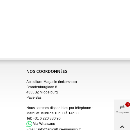
NOS COORDONNÉES
Apiculture-Magasin (Imkershop)
Brandenburglaan 8
4333BZ Middelburg
Pays-Bas
0
Nous sommes disponibles par téléphone :
Comparer
Mardi et Jeudi de 10h00 à 14h30
Tel:
+31 6 220 830 90
Via Whatsapp
Email :
info@apiculture-magasin.fr