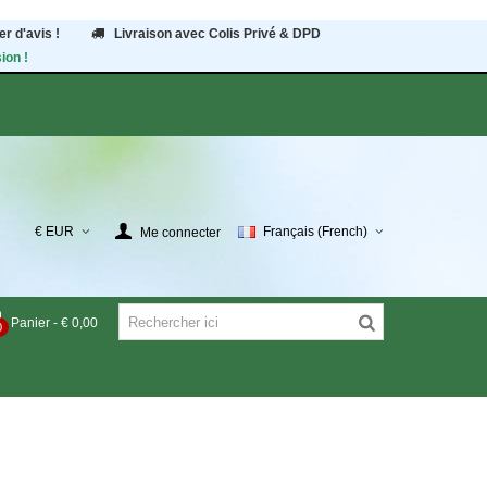
r d'avis !
Livraison avec Colis Privé & DPD
ion !
€ EUR
Français (French)
Me connecter
Panier
-
€ 0,00
0