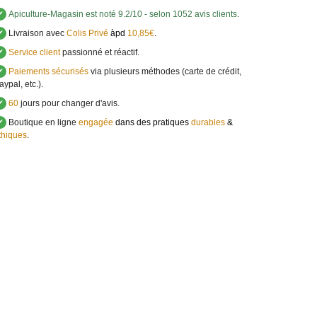
✔
Apiculture-Magasin
est noté
9.2
/
10
- selon 1052 avis clients
.
✔
Livraison avec
Colis Privé
àpd
10,85€
.
✔
Service client
passionné et réactif.
✔
Paiements sécurisés
via plusieurs méthodes (carte de crédit,
aypal, etc.).
✔
60
jours pour changer d'avis.
✔
Boutique en ligne
engagée
dans des pratiques
durables
&
thiques
.