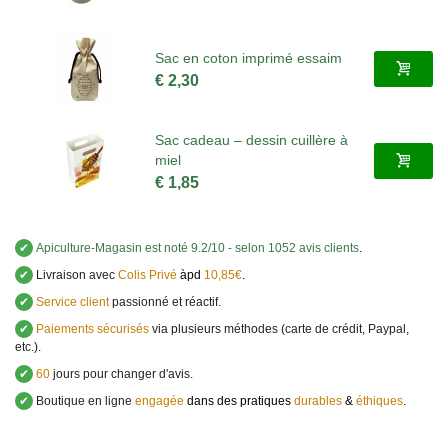
Sac en coton imprimé essaim
€ 2,30
Sac cadeau – dessin cuillère à
miel
€ 1,85
✔
Apiculture-Magasin
est noté
9.2
/
10
- selon 1052 avis clients
.
✔
Livraison avec
Colis Privé
àpd
10,85€
.
✔
Service client
passionné et réactif.
✔
Paiements sécurisés
via plusieurs méthodes (carte de crédit, Paypal,
etc.).
✔
60
jours pour changer d'avis.
✔
Boutique en ligne
engagée
dans des pratiques
durables
&
éthiques
.