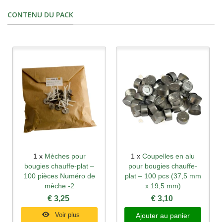
CONTENU DU PACK
1 x
Mèches pour
1 x
Coupelles en alu
bougies chauffe-plat –
pour bougies chauffe-
100 pièces Numéro de
plat – 100 pcs (37,5 mm
mèche -2
x 19,5 mm)
€ 3,25
€ 3,10
Voir plus
Ajouter au panier