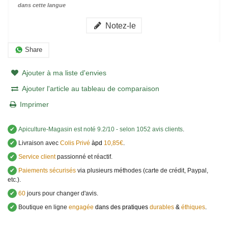
dans cette langue
Notez-le
Share
Ajouter à ma liste d'envies
Ajouter l'article au tableau de comparaison
Imprimer
✔
Apiculture-Magasin
est noté
9.2
/
10
- selon 1052 avis clients
.
✔
Livraison avec
Colis Privé
àpd
10,85€
.
✔
Service client
passionné et réactif.
✔
Paiements sécurisés
via plusieurs méthodes (carte de crédit, Paypal,
etc.).
✔
60
jours pour changer d'avis.
✔
Boutique en ligne
engagée
dans des pratiques
durables
&
éthiques
.