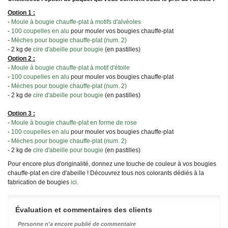
Option 1 :
-
Moule à bougie chauffe-plat à motifs d'alvéoles
-
100 coupelles en alu
pour mouler vos bougies chauffe-plat
-
Mèches pour bougie chauffe-plat (num. 2)
- 2 kg de
cire d'abeille pour bougie
(en pastilles)
Option 2 :
-
Moule à bougie chauffe-plat à motif d'étoile
-
100 coupelles en alu
pour mouler vos bougies chauffe-plat
-
Mèches pour bougie chauffe-plat (num. 2)
- 2 kg de
cire d'abeille pour bougie
(en pastilles)
Option 3 :
-
Moule à bougie chauffe-plat en forme de rose
-
100 coupelles en alu
pour mouler vos bougies chauffe-plat
-
Mèches pour bougie chauffe-plat (num. 2)
- 2 kg de
cire d'abeille pour bougie
(en pastilles)
Pour encore plus d'originalité, donnez une touche de couleur à vos bougies
chauffe-plat en cire d'abeille ! Découvrez tous nos colorants dédiés à la
fabrication de bougies
ici
.
Évaluation et commentaires des clients
Personne n'a encore publié de commentaire