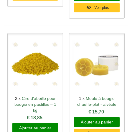
Voir plus
2 x
Cire d'abeille pour
1 x
Moule à bougie
bougie en pastilles – 1
chauffe-plat - alvéole
kg
€ 15,70
€ 18,85
Ajouter au panier
Ajouter au panier