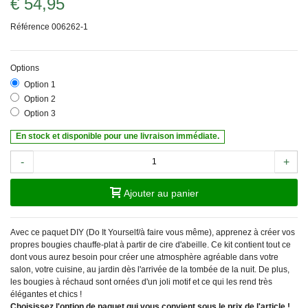
€ 54,95
Référence
006262-1
Options
Option 1
Option 2
Option 3
En stock et disponible pour une livraison immédiate.
-
+
Ajouter au panier
Avec ce paquet DIY (Do It Yourself/à faire vous même), apprenez à créer vos
propres bougies chauffe-plat à partir de cire d'abeille. Ce kit contient tout ce
dont vous aurez besoin pour créer une atmosphère agréable dans votre
salon, votre cuisine, au jardin dès l'arrivée de la tombée de la nuit. De plus,
les bougies à réchaud sont ornées d'un joli motif et ce qui les rend très
élégantes et chics !
Choisissez l'option de paquet qui vous convient sous le prix de l'article !